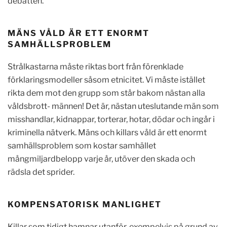
debatten.
MÄNS VÅLD ÄR ETT ENORMT
SAMHÄLLSPROBLEM
Strålkastarna måste riktas bort från förenklade
förklaringsmodeller såsom etnicitet. Vi måste istället
rikta dem mot den grupp som står bakom nästan alla
våldsbrott- männen!
Det är, nästan uteslutande män som
misshandlar, kidnappar, torterar, hotar, dödar och ingår i
kriminella nätverk. Mäns och killars våld är ett enormt
samhällsproblem som kostar samhället
mångmiljardbelopp varje år, utöver den skada och
rädsla det sprider.
KOMPENSATORISK MANLIGHET
Killar som tidigt hamnar utanför, exempelvis på grund av