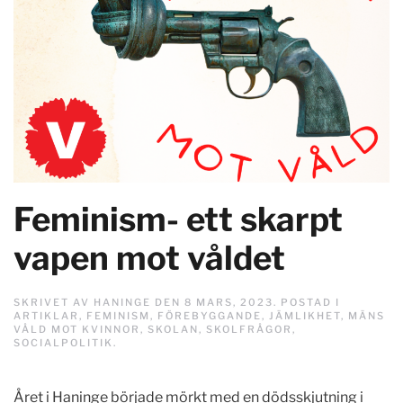
Feminism- ett skarpt
vapen mot våldet
SKRIVET AV
HANINGE
DEN
8 MARS, 2023
. POSTAD I
ARTIKLAR
,
FEMINISM
,
FÖREBYGGANDE
,
JÄMLIKHET
,
MÄNS
VÅLD MOT KVINNOR
,
SKOLAN
,
SKOLFRÅGOR
,
SOCIALPOLITIK
.
Året i Haninge började mörkt med en dödsskjutning i