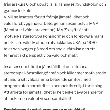
från årskurs 6 och uppåt i alla Haninges grundskolor, och
gymnasieskolor.
Vi vill se insatser för att främja jämställdhet och
våldsförebyggande arbete, genom exempelvis MVP
(Mentorer i våldsprevention). MVP’s syfte är att
motverka stereotypa könsnormer och förebygga mäns
och killars våld. Metoden utvecklades USA på 1990-
talet och bygger på teori om social rättvisa och ett
feministiskt perspektiv på våld och makt.
Insatser som främjar jämställdhet och utmanar
stereotypa könsroller gör män och killar mer motiverade
att ändra sitt våldsamma beteende jämfört med
program utan normkritiska perspektiv enligt forskning.
Att arbeta för jämställdhet är helt enkelt avgörande för
att bekämpa våldet vi ser i samhället!
Feminismen är ett skarpt vapen mot våldet!